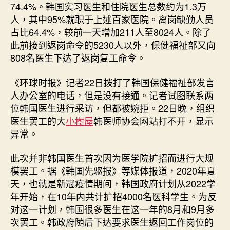
74.4%。韩国实习医生和住院医生总数约为1.3万
人，其中95%就职于上述百家医院。离岗缺勤人员
占比64.4%，较前一天增加211人至8024人。除了
此前接到返岗命令的5230人以外，保健福祉部又向
808名医生下达了返岗复工命令。
《环球时报》记者22日拨打了韩国保健福祉部发言
人办公室的电话，但是没有接通。记者试图联系两
位韩国医生进行采访，但都被婉拒。22日晚，组织
医生罢工的大
小樹屋
韩医师协会网站打不开，显示
异常。
此次并非韩国医生首次因为医学院扩招而进行大规
模罢工。据《韩国先驱报》等媒体报道，2020年夏
天，也就是新冠疫情期间，韩国政府计划从2022学
年开始，在10年内共计扩招4000名医科学生。为反
对这一计划，韩国很多医生在这一年的8月和9月多
次罢工。韩政府随后下达要求医生返回工作岗位的