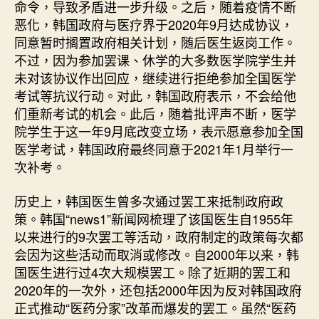
命令，导致矛盾进一步升级。之后，随着疫情不断
恶化，韩国政府与医疗界于2020年9月达成协议，
同意暂时搁置政府相关计划，随后医生返岗工作。
不过，因为参加罢课、休学的大多数医学院学生并
未对该协议作出回应，继续进行拒绝参加全国医学
考试等抗议行动。对此，韩国政府表示，不会给他
们重新考试的机会。此后，随着批评声不断，医学
院学生于这一年9月底改变立场，表示愿意参加全国
医学考试，韩国政府最终同意于2021年1月举行一
次补考。
历史上，韩国医生曾多次通过罢工来抵制政府政
策。韩国“news1”新闻网梳理了该国医生自1955年
以来进行的9次罢工等活动，政府制定的政策每次都
会因为这些活动而取消或修改。自2000年以来，韩
国医生进行过4次大规模罢工。除了近期的罢工和
2020年的一次外，还包括2000年因为反对韩国政府
正式推动“医药分家”改革而爆发的罢工。虽然“医药