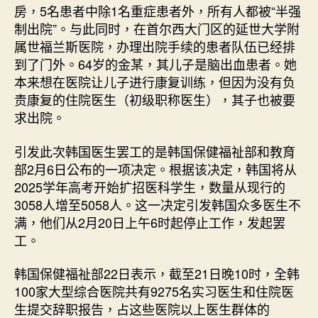
房，5名患者中除1名重症患者外，所有人都被“半强
网〉
制出院”。与此同时，在首尔西大门区的延世大学附
中
属世福兰斯医院，办理出院手续的患者队伍已经排
到了门外。64岁的金某，其儿子是脑出血患者。她
本来想在医院让儿子进行康复训练，但因为没有负
责康复的住院医生（初级职称医生），其子也被要
求出院。
引发此次韩国医生罢工的是韩国保健福祉部和教育
部2月6日公布的一项决定。根据该决定，韩国将从
2025学年高考开始扩招医科学生，数量从现行的
3058人增至5058人。这一决定引发韩国众多医生不
满，他们从2月20日上午6时起停止工作，发起罢
工。
韩国保健福祉部22日表示，截至21日晚10时，全韩
100家大型综合医院共有9275名实习医生和住院医
生提交辞职报告，占这些医院以上医生群体的