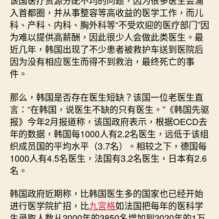
该国医疗资源分配不均的问题，因为很多医生会涌
入首都圈，并从事整容等高收益的医学工作，而儿
科、产科、内科、胸外科等“不受欢迎的医疗部门”因
为难以提供高薪酬，因此很少人会做此类医生。最
近几年，韩国出现了不少患者被救护车送到医院后
因为没有相应医生而得不到救治，最终死亡的事
件。
那么，韩国是否存在医生短缺？该国一位老医生直
言：“在韩国，说医生不缺的只有医生。”《韩国先驱
报》今年2月报道称，该国政府表示，根据OECD去
年的数据，韩国每1000人有2.2名医生，远低于该组
织成员国的平均水平（3.7名）。相较之下，德国每
1000人有4.5名医生，法国有3.2名医生，日本有2.6
名。
韩国政府近期称，比韩国医生多的国家也已经开始
进行医学院扩招，比
九宮格
如法国把每年的医科学
生录取人数从2000年的3850名增加到2020年的1万