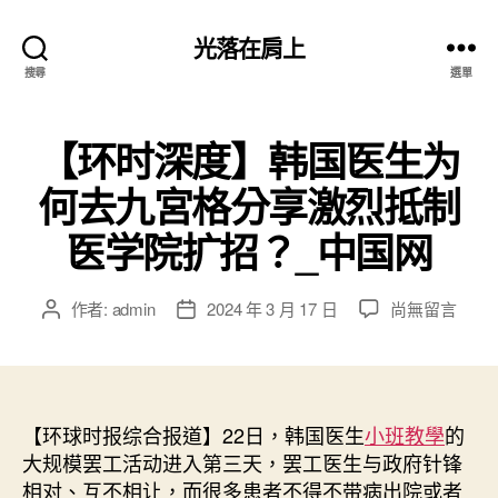
光落在肩上
搜尋
選單
【环时深度】韩国医生为
何去九宮格分享激烈抵制
医学院扩招？_中国网
在
作者:
admin
2024 年 3 月 17 日
尚無留言
文
文
〈【环
章
章
时
作
發
深
者
佈
度】
日
韩
【环球时报综合报道】22日，韩国医生
期
小班教學
的
国
大规模罢工活动进入第三天，罢工医生与政府针锋
医
相对、互不相让，而很多患者不得不带病出院或者