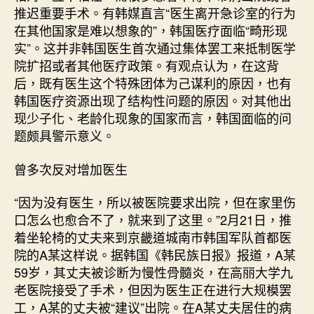
生
推迟重要手术。有韩媒直言“医生离开急诊室的行为
为
在其他国家是难以想象的”，韩国医疗面临“畸形现
何
实”。这并非韩国医生首次通过集体罢工来抵制医学
去
院扩招或者其他医疗政策。有观点认为，在这背
九
宮
后，既有医生这个特殊团体为己谋利的原因，也有
格
韩国医疗资源出现了结构性问题的原因。对其他出
分
现少子化、老龄化现象的国家而言，韩国面临的问
享
题颇具警示意义。
激
烈
曾多次反对增加医生
抵
制
“因为没有医生，所以被医院要求出院，但在家里伤
医
口怎么也愈合不了，就来到了这里。”2月21日，推
学
院
着坐轮椅的丈夫来到京畿道城南市韩国军队首都医
扩
院的A某这样说。据韩国《韩民族日报》报道，A某
招？
59岁，其丈夫被诊断为慢性骨髓炎，在高丽大学九
_
老医院接受了手术，但因为医生正在进行大规模罢
中
工，A某的丈夫被“建议”出院。在A某丈夫居住的病
国