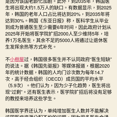
是因为该国老龄化加剧。此外，到2035年，韩国医
生将出现大约1.5万人的缺口。有数据显示，到2025
年，韩国的老年人口占比将达到20%，到2035年将
达到30%。韩国《东亚日报》称，医科学生从毕业
到成为普通医生至少需要6年时间，因此政府计划从
2025年开始将医学院扩招2000人至少维持5年，培
养1万名医生，其余不足的5000人将通过让退休医
生发挥余热等方式补充。
不
小樹屋
过，韩国很多医生并不认同政府“医生短缺”
的说法。据《韩国先驱报》等媒体报道，根据2020
年的统计数据，韩国的人均门诊次数为每年14.7
次，高于经合组织（OECD）成员国的平均水平
（5.9次）。他们认为，因为少子化趋势，医生将出
现“过剩”。还有医生表示，医学院扩招后将没有足够
的教授来培养这些学生。
韩国医学界还认为，单纯增加医生人数并不能解决