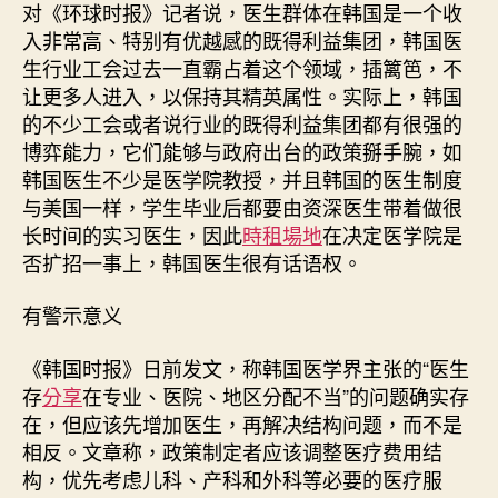
对《环球时报》记者说，医生群体在韩国是一个收
入非常高、特别有优越感的既得利益集团，韩国医
生行业工会过去一直霸占着这个领域，插篱笆，不
让更多人进入，以保持其精英属性。实际上，韩国
的不少工会或者说行业的既得利益集团都有很强的
博弈能力，它们能够与政府出台的政策掰手腕，如
韩国医生不少是医学院教授，并且韩国的医生制度
与美国一样，学生毕业后都要由资深医生带着做很
长时间的实习医生，因此
時租場地
在决定医学院是
否扩招一事上，韩国医生很有话语权。
有警示意义
《韩国时报》日前发文，称韩国医学界主张的“医生
存
分享
在专业、医院、地区分配不当”的问题确实存
在，但应该先增加医生，再解决结构问题，而不是
相反。文章称，政策制定者应该调整医疗费用结
构，优先考虑儿科、产科和外科等必要的医疗服