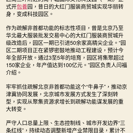
冀
式开
包養
园，昔日的大红门服装商贸城实现华丽转
协
身，变成科技园区。
同
发
作为疏解非首都功能的标志性项目，曾是北京乃至
展）
华北最大服装批发交易中心的大红门服装商贸城升
_
级改造后，园区一期已引进50余家高精尖企业。“园
中
区二期项目正在紧锣密鼓地推动工程建设，预计今
国
发
年全部开放。通过3至5年的培育，园区将集聚超过
展
150家企业，年产值达到100亿元。”园区负责人闫福
门
介绍。
户
网
牢牢抓住疏解北京非首都功能这个“牛鼻子”，推动京
－
津冀协同发展，北京城市发展方式发生了深刻转
国
型，实现从聚集资源求增长到疏解功能谋发展的重
家
大转变。
发
展
门
严守人口总量上限、生态控制线、城市开发边界“三
户〉
条红线”，持续动态调整新增产业禁限目录，累计不