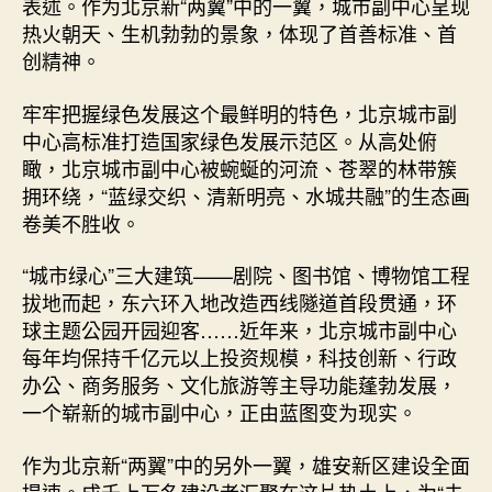
表述。作为北京新“两翼”中的一翼，城市副中心呈现
热火朝天、生机勃勃的景象，体现了首善标准、首
创精神。
牢牢把握绿色发展这个最鲜明的特色，北京城市副
中心高标准打造国家绿色发展示范区。从高处俯
瞰，北京城市副中心被蜿蜒的河流、苍翠的林带簇
拥环绕，“蓝绿交织、清新明亮、水城共融”的生态画
卷美不胜收。
“城市绿心”三大建筑——剧院、图书馆、博物馆工程
拔地而起，东六环入地改造西线隧道首段贯通，环
球主题公园开园迎客……近年来，北京城市副中心
每年均保持千亿元以上投资规模，科技创新、行政
办公、商务服务、文化旅游等主导功能蓬勃发展，
一个崭新的城市副中心，正由蓝图变为现实。
作为北京新“两翼”中的另外一翼，雄安新区建设全面
提速。成千上万名建设者汇聚在这片热土上，为“未