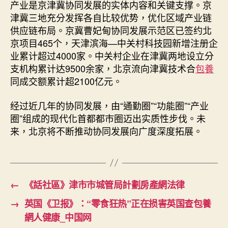
产业是京津冀协同发展的实体内容和关键支撑。京
津冀三地充分发挥各自比较优势，优化区域产业链
供应链布局。京冀曹妃甸协同发展示范区已签约北
京项目465个，天津滨海—中关村科技园新增注册企
业累计超过4000家。中关村企业在津冀两地设立分
支机构累计达9500余家，北京流向津冀技术合
包養
同成交额累计超2100亿元。
经过近几年的协同发展，由“通勤圈”“功能圈”“产业
圈”组成的现代化首都都市圈迈出实质性步伐。未
来，北京将不断推动协同发展向广度深度拓展。
←
《話社區》津市市城管局計劃房產網法律
→
英国《卫报》：“零食狂热”正在损害英国查包養
網人健康_中国网