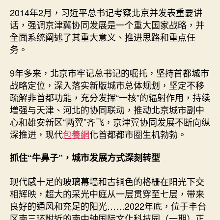
日
共
2014年2月，习近平总书记考察北京并发表重要讲
期
发
话，强调京津冀协同发展是一个重大国家战略，并
查
全面系统阐述了其重大意义、推进思路和重点任
包
务。
養
網
9年多来，北京市牢记总书记的嘱托，坚持首都城市
心
战略定位，深入落实新版城市总体规划，坚定不移
得
疏解非首都功能，充分发挥“一核”的辐射作用，持续
展
京
增强与天津、河北的协同联动，推动北京城市副中
畿
心和雄安新区“两翼”齐飞，京津冀协同发展不断向纵
大
深推进，现代
包養網
化首都都市圈生机勃勃。
地
展
抓住“牛鼻子”，城市发展方式深刻转型
新
颜
现代感十足的玻璃幕墙和古铜色的格栅在阳光下交
（推
相辉映，超大的采光中庭从一层贯穿至七层，带来
动
良好的通风和充足的阳光……2022年底，位于丰台
京
津
区南三环附近的南中轴国际文化科技园（一期）正