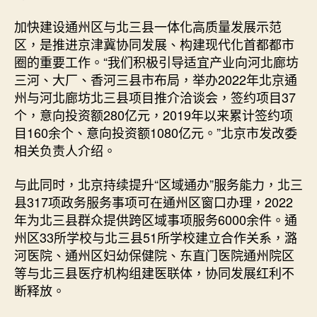
加快建设通州区与北三县一体化高质量发展示范
区，是推进京津冀协同发展、构建现代化首都都市
圈的重要工作。“我们积极引导适宜产业向河北廊坊
三河、大厂、香河三县市布局，举办2022年北京通
州与河北廊坊北三县项目推介洽谈会，签约项目37
个，意向投资额280亿元，2019年以来累计签约项
目160余个、意向投资额1080亿元。”北京市发改委
相关负责人介绍。
与此同时，北京持续提升“区域通办”服务能力，北三
县317项政务服务事项可在通州区窗口办理，2022
年为北三县群众提供跨区域事项服务6000余件。通
州区33所学校与北三县51所学校建立合作关系，潞
河医院、通州区妇幼保健院、东直门医院通州院区
等与北三县医疗机构组建医联体，协同发展红利不
断释放。