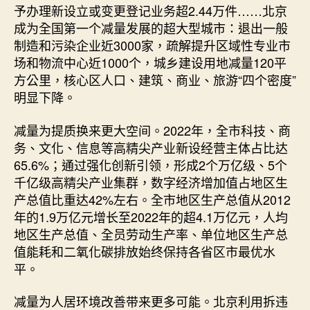
中
予办理新设立或变更登记业务超2.44万件……北京
成为全国第一个减量发展的超大型城市：退出一般
制造和污染企业近3000家，疏解提升区域性专业市
场和物流中心近1000个，城乡建设用地减量120平
方公里，核心区人口、建筑、商业、旅游“四个密度”
明显下降。
减量为提质换来更大空间。2022年，全市科技、商
务、文化、信息等高精尖产业新设经营主体占比达
65.6%；通过强化创新引领，形成2个万亿级、5个
千亿级高精尖产业集群，数字经济增加值占地区生
产总值比重达42%左右。全市地区生产总值从2012
年的1.9万亿元增长至2022年的超4.1万亿元，人均
地区生产总值、全员劳动生产率、单位地区生产总
值能耗和二氧化碳排放始终保持各省区市最优水
平。
减量为人居环境改善带来更多可能。北京利用拆违