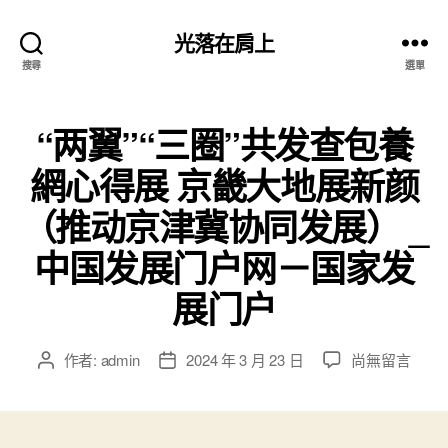
光落在肩上
搜尋
選單
“两翼”“三圈”共发查包養
網心得展 京畿大地展新颜
（推动京津冀协同发展） _
中国发展门户网－国家发
展门户
在
作者:
admin
2024 年 3 月 23 日
尚無留言
文
文
〈“两
章
章
翼”
作
發
“三
者
佈
圈”