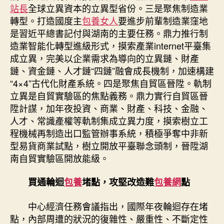
站長
全球立異資本的立異型省份。三是聚焦制造業
轉型。打造國度主
包養女人
要進步前輩制造業窪地
是習近平總書記付與湖南的主要任務。鼎力推行制
造業智能化轉型進級形式，摸索產業internet平臺集
成立異，完美以企業需求為導向的立異鏈、財產
鏈、資金鏈、人才鏈“四鏈”融會成長機制，加速構建
“4×4”古代化財產系統。四是聚焦自貿區晉陞。軌制
立異是自貿實驗區的焦點義務。鼎力實行自貿區晉
陞計謀，加年夜投資、商業、財產、科技、金融、
人才、常識產權等軌制集成立異力度，摸索樹立工
程機械再制造出口監管辦事系統，積極爭奪中非新
型易貨商業試點，樹立開放平臺聯念頭制，晉陞湖
南自貿實驗區開放能級。
買通輪迴
包養
堵點，攻堅改造難
包養網
點
中心經濟任務會議指出，國際年夜輪迴存在堵
點，內部周遭的狀況的復雜性、嚴重性、不斷定性