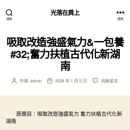
光落在肩上
搜尋
選單
吸取改造強盛氣力&一包養
#32;奮力扶植古代化新湖
南
在
作者:
admin
2024 年 1 月 5 日
尚無留言
文
文
〈吸
章
章
取
作
發
改
者
佈
造
日
強
原題目：吸取改造強盛氣力 奮力扶植古代化新
期
盛
湖南
氣