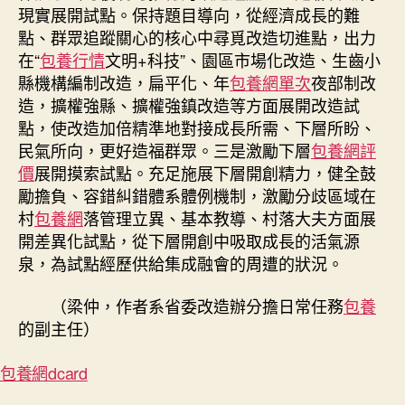
現實展開試點。保持題目導向，從經濟成長的難
點、群眾追蹤關心的核心中尋覓改造切進點，出力
在“
包養行情
文明+科技”、園區市場化改造、生齒小
縣機構編制改造，扁平化、年
包養網單次
夜部制改
造，擴權強縣、擴權強鎮改造等方面展開改造試
點，使改造加倍精準地對接成長所需、下層所盼、
民氣所向，更好造福群眾。三是激勵下層
包養網評
價
展開摸索試點。充足施展下層開創精力，健全鼓
勵擔負、容錯糾錯體系體例機制，激勵分歧區域在
村
包養網
落管理立異、基本教導、村落大夫方面展
開差異化試點，從下層開創中吸取成長的活氣源
泉，為試點經歷供給集成融會的周遭的狀況。
（
梁仲，
作者系省委改造辦分擔日常任務
包養
的副主任）
包養網dcard