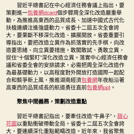
力
習近平總書記在中心經濟任務會議上指出，要
&
策劃進一
包養網dcard
個步驟周全深化改造嚴重舉
一
動，為推進高東西的品質成長、加速中國式古代化
包
扶植連續注進強盛動力。省委十二屆五次全會誇
養
大，要果斷不移深化改造、擴展開放。省委重要引
#32;
奮
導指出，要把改造立異作為抓落實的先手棋，向改
力
造要思緒、向立異要措施，敢闖敢試、勇敢立異，
扶
捉住“十個緊盯”深化改造立異。落實中心經濟任務會
植
議和省委全會的安排請求，必需把周全深化改造作
古
為最基礎動力，以高程度對外開放打造國際一起配
代
合和競爭新上風，推進湖南經濟
包養網
年夜船沿著
化
高東西的品質成長的航道勇往直前
包養網ppt
。
新
湖
南〉
聚焦中間義務，策劃改造重點
中
習近平總書記指出，要牽住改造“牛鼻子”，
甜心
花園
以重點衝破帶動全局。省委十二屆五次全會誇
大，要連續深化重點範疇改造。近年來，我省聚焦