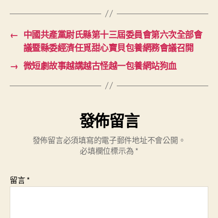
←
中國共產黨尉氏縣第十三屆委員會第六次全部會
議暨縣委經濟任覓甜心寶貝包養網務會議召開
→
微短劇故事越講越古怪越一包養網站狗血
發佈留言
發佈留言必須填寫的電子郵件地址不會公開。
必填欄位標示為
*
留言
*