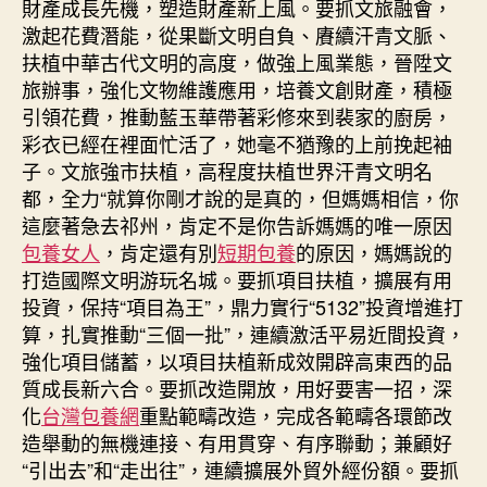
財產成長先機，塑造財產新上風。要抓文旅融會，
激起花費潛能，從果斷文明自負、賡續汗青文脈、
扶植中華古代文明的高度，做強上風業態，晉陞文
旅辦事，強化文物維護應用，培養文創財產，積極
引領花費，推動藍玉華帶著彩修來到裴家的廚房，
彩衣已經在裡面忙活了，她毫不猶豫的上前挽起袖
子。文旅強市扶植，高程度扶植世界汗青文明名
都，全力“就算你剛才說的是真的，但媽媽相信，你
這麼著急去祁州，肯定不是你告訴媽媽的唯一原因
包養女人
，肯定還有別
短期包養
的原因，媽媽說的
打造國際文明游玩名城。要抓項目扶植，擴展有用
投資，保持“項目為王”，鼎力實行“5132”投資增進打
算，扎實推動“三個一批”，連續激活平易近間投資，
強化項目儲蓄，以項目扶植新成效開辟高東西的品
質成長新六合。要抓改造開放，用好要害一招，深
化
台灣包養網
重點範疇改造，完成各範疇各環節改
造舉動的無機連接、有用貫穿、有序聯動；兼顧好
“引出去”和“走出往”，連續擴展外貿外經份額。要抓