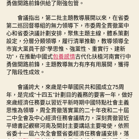
勇做開路前鋒供給了剛強包管。
會議指出，第二批主題教導展開以來，在省委
第二巡回督導組的無力領導下，市委周全貫徹黨中
心和省委決議計劃安排，聚焦主題主線，體系策劃
設定，分層分類領導，履行清單推動，教導領導全
市寬大黨員干部“學思惟、強黨性、重實行、建新
功”，在推動中國式
包養感情
古代化扶植河南實行中
勇做開路前鋒，主題教導無力有序有用展開，獲得
了階段性成效。
會議誇大，來歲是中華國民共和國成立75周
年，是完成“十四五”計劃目的義務的要害一年，做好
來歲經濟任務要以習近平新時期中國特點社會主義
思惟為領導，周全貫徹落實黨的二十年夜和二十屆
二中全會及中心經濟任務會議精力，深刻貫徹習近
平總書記觀察河南及開封主要講話主要唆使，依照
省委十一屆六次全會暨省委經濟任務會議安排，落