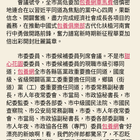
會議號令，全市高低要加
包養網車馬費
倍慎密
地連合在以習近平同道為焦點的黨中心四周，果斷
信念、開闢奮進，盡力完成經濟社會成長各項目的
義務，在推動中國式
包養俱樂部
古代化扶植河南實
行中勇做開路前鋒，奮力譜寫新時期新征程華夏加
倍出彩開封壯麗篇章。
市委委員、市委候補委員列席會議。不是市
甜
心花園
委委員、市委候補委員的現職市級引導同
道；
包養網
全市各縣區黨政重要擔任同道，國度
級、省級開闢區黨工委重要擔任同道，鄉鎮（街
道）黨（工）委重要擔任同道；市委常務副秘書
長，市人年夜常委會、市當局、市政協秘書長，市
紀委監委、市委各部委、市中級國民法院、市國民
查察院、市公安局常務副職，市委、市人年夜常委
會、市當局、市政協副秘書長，市委各部委副職，
市人年夜、市政協各任務（專門）委員
包養網
會“好
漂亮的新娘啊！看，我們的伴郎都驚呆了，不忍眨