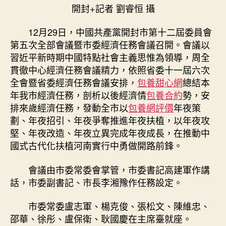
行
開封+記者 劉睿恒 攝
情
屆
12月29日，中國共產黨開封市第十二屆委員會
五
第五次全部會議暨市委經濟任務會議召開。會議以
次
習近平新時期中國特點社會主義思惟為領導，周全
全
貫徹中心經濟任務會議精力，依照省委十一屆六次
會
暨
全會暨省委經濟任務會議安排，
包養甜心網
總結本
市
年我市經濟任務，剖析以後經濟情
包養合約
勢，安
委
排來歲經濟任務，發動全市以
包養網評價
年夜策
經
劃、年夜招引、年夜爭奪推進年夜扶植，以年夜攻
濟
堅、年夜改造、年夜立異完成年夜成長，在推動中
任
國式古代化扶植河南實行中勇做開路前鋒。
務
會
會議由市委常委會掌管，市委書記高建軍作講
議
召
話，市委副書記、市長李湘豫作任務設定。
開〉
中
市委常委盧志軍、楊克俊、張松文、陳維忠、
邵華、徐彤、盧保衛、耿國慶在主席臺就座。