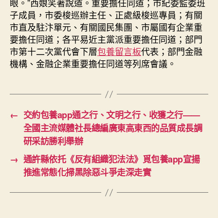
眼。”西娘笑著說道。重要擔任同道；市紀委監委班
子成員，市委梭巡辦主任、正處級梭巡專員；有關
市直及駐汴單元、有關國民集團、市屬國有企業重
要擔任同道；各平易近主黨派重要擔任同道；部門
市第十二次黨代會下層
包養留言板
代表；部門金融
機構、金融企業重要擔任同道等列席會議。
←
交約包養app通之行、文明之行、收獲之行——
全國主流媒體社長總編廣東高東西的品質成長調
研采訪勝利舉辦
→
通許縣依托《反有組織犯法法》覓包養app宣揚
推進常態化掃黑除惡斗爭走深走實