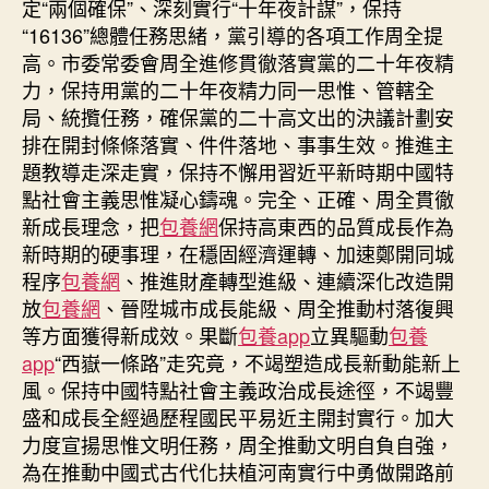
定“兩個確保”、深刻實行“十年夜計謀”，保持
“16136”總體任務思緒，黨引導的各項工作周全提
高。市委常委會周全進修貫徹落實黨的二十年夜精
力，保持用黨的二十年夜精力同一思惟、管轄全
局、統攬任務，確保黨的二十高文出的決議計劃安
排在開封條條落實、件件落地、事事生效。推進主
題教導走深走實，保持不懈用習近平新時期中國特
點社會主義思惟凝心鑄魂。完全、正確、周全貫徹
新成長理念，把
包養網
保持高東西的品質成長作為
新時期的硬事理，在穩固經濟運轉、加速鄭開同城
程序
包養網
、推進財產轉型進級、連續深化改造開
放
包養網
、晉陞城市成長能級、周全推動村落復興
等方面獲得新成效。果斷
包養app
立異驅動
包養
app
“西嶽一條路”走究竟，不竭塑造成長新動能新上
風。保持中國特點社會主義政治成長途徑，不竭豐
盛和成長全經過歷程國民平易近主開封實行。加大
力度宣揚思惟文明任務，周全推動文明自負自強，
為在推動中國式古代化扶植河南實行中勇做開路前