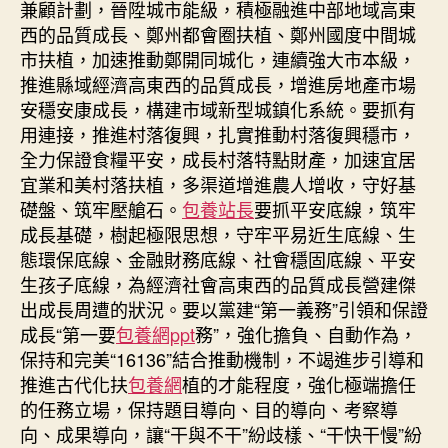
兼顧計劃，晉陞城市能級，積極融進中部地域高東
西的品質成長、鄭州都會圈扶植、鄭州國度中間城
市扶植，加速推動鄭開同城化，連續強大市本級，
推進縣域經濟高東西的品質成長，增進房地產市場
安穩安康成長，構建市域新型城鎮化系統。要抓有
用連接，推進村落復興，扎實推動村落復興穩市，
全力保證食糧平安，成長村落特點財產，加速宜居
宜業和美村落扶植，多渠道增進農人增收，守好基
礎盤、筑牢壓艙石。
包養站長
要抓平安底線，筑牢
成長基礎，樹起極限思想，守牢平易近生底線、生
態環保底線、金融財務底線、社會穩固底線、平安
生孩子底線，為經濟社會高東西的品質成長營建傑
出成長周遭的狀況。要以黨建“第一義務”引領和保證
成長“第一要
包養網ppt
務”，強化擔負、自動作為，
保持和完美“16136”結合推動機制，不竭進步引導和
推進古代化扶
包養網
植的才能程度，強化極端擔任
的任務立場，保持題目導向、目的導向、考察導
向、成果導向，讓“干與不干”紛歧樣、“干快干慢”紛