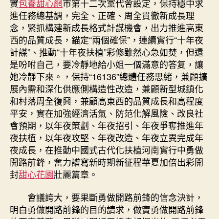
實
包養甜心網
市第十二次黨代會設定，保持穩中求
進任務總基調，完全、正確、周全貫徹新成長理
念，緊抓構建新成長格式計謀機會，出力推進高東
西的品質成長，錨定“兩個確保”，連續實行“十年夜
計謀”、推動“十年夜扶植”彩修雖然心急如焚，但還
是吩咐自己，要冷靜地給小姐一個滿意的答复，讓
她冷靜下來。，保持“16136”總體任務思緒，兼顧擴
展內需和深化供應側構造性改造，兼顧新型城鎮化
和村落周全復興，兼顧高東西的品質成長和高程度
平安，實在加強經濟活氣、防范化解風險、改良社
會預期，以年夜策劃、年夜招引、年夜爭奪推進年
夜扶植，以年夜攻堅、年夜改造、年夜立異完成年
夜成長，在推動中國式古代化扶植河南實行中勇做
開路前鋒，奮力譜寫新時期新征程華夏加倍出彩開
封
甜心花園
壯麗篇章。
會議誇大，要果斷勇做開路前鋒的信念決計，
明白勇做開路前鋒的目的請求，做實勇做開路前鋒