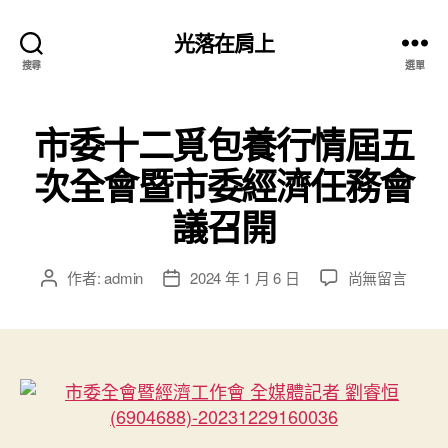
光落在肩上
搜尋
選單
市委十二覓包養行情屆五
次全會暨市委經濟任務會
議召開
在
作者:
admin
2024 年 1 月 6 日
尚無留言
文
文
〈市
章
章
委
作
發
十
者
佈
二
日
覓
期
包
養