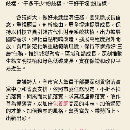
歧樣、“干多干少”紛歧樣、“干好干壞”紛歧樣。
會議誇大，做好來歲經濟任務，要果斷成長信
念，重視題目，剖析緣由，周全提速提質成長，保
持以科技立異引領古代化財產系統扶植，出力擴展
國際需求，深化重點範疇改造，擴展高程度對外開
放，有用防范化解重點範疇風險，保持不懈抓好“三
農”任務，推進城鄉融會、區域和諧成長，深刻推動
生態文明扶植和綠色低碳成長，實在保證和改良平
易近生。
會議誇大，全市寬大黨員干部要深刻貫徹落實
黨中心和省委安排，依照市委任務設定，不折不扣
抓落實、聞風而動抓落實、求真務虛抓落實、敢作
善為抓落實，以加倍
包養網
高昂的斗志、加倍過硬
的才能、加倍務虛的風格，奮勇當先、乘勢而上、
出新出彩。