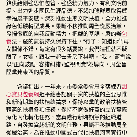
鋒供給剛強思惟包管、強盛精力氣力、有利文明前
提。出力進步國民生涯品德，不竭加強群眾取得感
幸福感平安感。深刻推動生態文明扶植，全力推進
綠色低碳轉型成長。果斷不移推動周全從嚴治黨，
發揚徹底的自我反動精力，把嚴的基調、嚴的辦
包
養
法、嚴的氣氛持久保持下往，“行了，知道你們母
女關係不錯，肯定有很多話要說，我們這裡就不礙
眼了。女婿，跟我一起去書房下棋吧。”我。”藍雪說
以“正向鼓勵+容錯糾錯+監視問責”為導向，周全晉
陞黨建東西的品質。
會議指出，一年來，市委常委會周全落練習
甜
心寶貝包養網
近平總書記關于黨的扶植的主要思惟
和新時期黨的扶植總請求，保持以黨的政治扶植管
轄黨的扶植各項任務，保持不懈做好黨的立異實際
深化內化轉化任務，當真踐行新時期黨的組織道
路，自發擔當起新的文明任務，果斷不移推動周全
從嚴治黨，為在推動中國式古代化扶植河南實行中