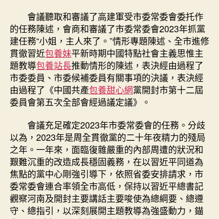
會議聽取和審議了高建軍受市委常委會委托作
的任務陳述，會商和審議了市委常委會2023年抓黨
建任務“小姐，主人來了。”情形專題陳述、全市進修
貫徹習近
包養妹
平新時期中國特點社會主義思惟主
題教導
包養站長
推動情形的陳述，表決經由過程了
市委委員、市委候補委員有關事項的決議，表決經
由過程了《中國共產
包養甜心網
黨開封市第十二屆
委員會第五次全部會經過議定議》。
會議充足確定2023年市委常委會的任務。分歧
以為，2023年是周全貫徹黨的二十年夜精力的殘局
之年。一年來，面臨復雜嚴重的內部周遭的狀況和
艱難沉重的改造成長穩固義務，在以習近平同道為
焦點的黨中心剛強引導下，依照省委安排請求，市
委常委會連合率領全市高低，保持以習近平總書記
觀察河南及開封主要講話主要唆使為總綱要、總遵
守、總指引，以深刻展開主題教導為強盛動力，錨