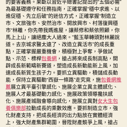
的要害義務。果斷以習近平總書記提出的“五個必需”
為最基礎遵守和任務指南，正確掌握“穩中求進、以
進促穩、先立后破”的迷信方式，正確掌握“制造立
市、文旅強市、安然治市、開放興市、村落復興穩
市“林離，你先帶我媽進屋，讓蔡修和蔡依照顧，你
馬上上山，讓絕塵大人過來。”藍玉華轉頭對林麗說
道。去京城求醫太遠了、改造立異活市”的成長重
點，正確掌握嚴重機會，積極對上爭奪，爭做試
點、示范、標桿
包養網
，搶占將來成長制高點，開
辟成長新範疇新賽道，塑造成長新動能新上風，加
速成長新質生孩子力。要抓立異驅動，積儲成長動
能，保持立異驅動“西嶽一條路”走究竟，施
包養網推
薦
展立異平臺引擎感化、施展企業立異主體感化、
施展人才最基礎動力感化、施展政策領導攙扶感
化、施展產城融會導向感化，施展立異對
女大生包
養俱樂部
拉動成長的乘數效應。要抓制造立市，強
化財產支持，把成長經濟的出力點放在實體經濟
上，強大財產集群範圍，晉陞財產競爭上風，搶占