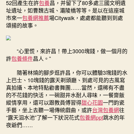
52回產生在許
包養
昌，并留下了80多處三國文明遺
址遺址，如曹魏古城、灞陵橋等等。是以在這座城
市來一
包養網推薦
場Citywalk，處處都能聽到到處
頌揚的故事。
“心里慌，來許昌！帶上3000塊錢，做一個月的
許
包養條件
昌人。”
隨著林燒的腳步逛許昌，你可以體驗3塊錢的水
上巴士、10塊錢的露天剃頭廳、到處可見的古風寫
真拍攝、本地特點勸書舞團……當然，還稀有不盡
的不花錢的快活，一碗甜井水耐人尋味，一餐齋飯
縱情享用，還可以跟教員傅習得
甜心花園
一門鈞瓷
手藝，坐上去聽一場傳統戲曲，或許
台灣包養網
往
“露天泅水池”了解一下狀況花式
包養網ppt
跳水的年
夜爺們……