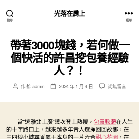
光落在肩上
搜尋
選單
帶著3000塊錢，若何做一
個快活的許昌挖包養經驗
人？！
在
作者:
admin
2024 年 1 月 4 日
尚無留言
文
文
〈帶
章
章
著
作
發
3000
者
佈
塊
日
錢，
當“逃離北上廣”幾次登上熱搜，
期
包養軟體
在人生
若
的十字路口上，越來越多年青人選擇回回故鄉，在
何
三四線小城尋覓屬于本身的一片六合
甜心花園
，在