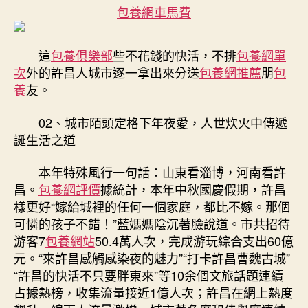
包養網車馬費
這
包養俱樂部
些不花錢的快活，不排
包養網單
次
外的許昌人城市逐一拿出來分送
包養網推薦
朋
包
養
友。
02、城市陌頭定格下年夜愛，人世炊火中傳遞
誕生活之道
本年特殊風行一句話：山東看淄博，河南看許
昌。
包養網評價
據統計，本年中秋國慶假期，許昌
樣更好“嫁給城裡的任何一個家庭，都比不嫁。那個
可憐的孩子不錯！”藍媽媽陰沉著臉說道。市共招待
游客7
包養網站
50.4萬人次，完成游玩綜合支出60億
元。“來許昌感觸感染夜的魅力”“打卡許昌曹魏古城”
“許昌的快活不只要胖東來”等10余個文旅話題連續
占據熱榜，收集流量接近1億人次；許昌在網上熱度