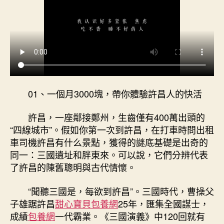
01、一個月3000塊，帶你體驗許昌人的快活
許昌，一座鄰接鄭州，生齒僅有400萬出頭的
“四線城市”。假如你第一次到許昌，在打車時問出租
車司機許昌有什么景點，獲得的謎底基礎是出奇的
同一：三國遺址和胖東來。可以說，它們分辨代表
了許昌的陳舊聰明與古代情懷。
“聞聽三國是，每欲到許昌”。三國時代，曹操父
子雄踞許昌
甜心寶貝包養網
25年，匯集全國謀士，
成績
包養網
一代霸業。《三國演義》中120回就有