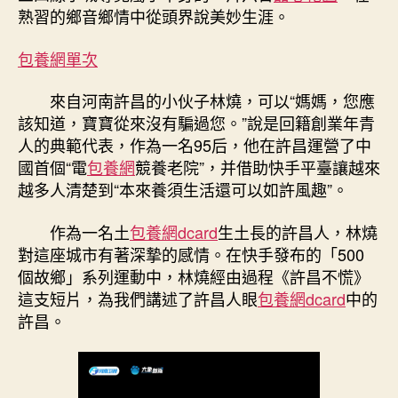
做
熟習的鄉音鄉情中從頭界說美妙生涯。
一
個
包養網單次
快
活
來自河南許昌的小伙子林燒，可以“媽媽，您應
的
該知道，寶寶從來沒有騙過您。”說是回籍創業年青
許
昌
人的典範代表，作為一名95后，他在許昌運營了中
挖
國首個“電
包養網
競養老院”，并借助快手平臺讓越來
包
越多人清楚到“本來養須生活還可以如許風趣”。
養
經
作為一名土
包養網dcard
生土長的許昌人，林燒
驗
對這座城市有著深摯的感情。在快手發布的「500
人？！〉
個故鄉」系列運動中，林燒經由過程《許昌不慌》
中
這支短片，為我們講述了許昌人眼
包養網dcard
中的
許昌。