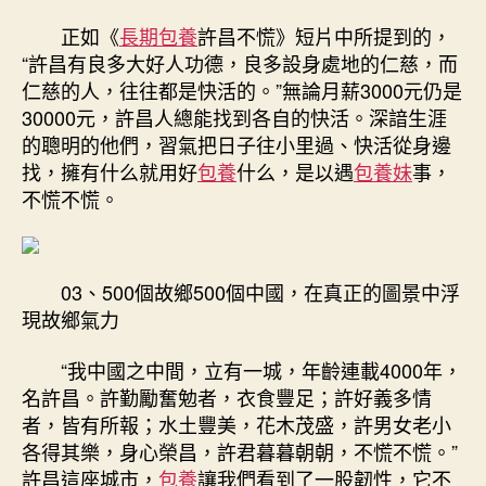
正如《
長期包養
許昌不慌》短片中所提到的，
“許昌有良多大好人功德，良多設身處地的仁慈，而
仁慈的人，往往都是快活的。”無論月薪3000元仍是
30000元，許昌人總能找到各自的快活。深諳生涯
的聰明的他們，習氣把日子往小里過、快活從身邊
找，擁有什么就用好
包養
什么，是以遇
包養妹
事，
不慌不慌。
03、500個故鄉500個中國，在真正的圖景中浮
現故鄉氣力
“我中國之中間，立有一城，年齡連載4000年，
名許昌。許勤勵奮勉者，衣食豐足；許好義多情
者，皆有所報；水土豐美，花木茂盛，許男女老小
各得其樂，身心榮昌，許君暮暮朝朝，不慌不慌。”
許昌這座城市，
包養
讓我們看到了一股韌性，它不