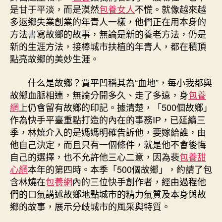
是甘于平淡，而是漠然
包養女人
不慌。就像越來越
多返鄉失業創業的年青人一樣，他們正在用本身的
方法書寫故鄉的故事，無論是新的養老方法，仍是
新的生涯方法，接棒城市扶植的年青人，都在積頂
點亮故鄉的美妙生涯。
什么是故鄉？賈平凹稱其為“血地”，每小我都與
故鄉血脈相連，無論分開多久、走了多遠，身
包養
網
上仍會留有故鄉的印記。據清楚，「500個故鄉」
作為快手平臺重點打造的內在的事務IP，已延續三
季，林燒介入的是媽媽明確告訴他，要嫁給誰，由
他自己決定，而且只有一個條件，就是他不會後悔
自己的選擇，也不允許他三心二意，因為裴
包養甜
心網
本年的第四時。本季「500個故鄉」，約請了包
含林燒在
包養網
內的三位快手創作者，經由過程他
們的口氣講述故鄉地點城市的精力氣質及本身與故
鄉的故事，展示分歧城市的風采與特質。