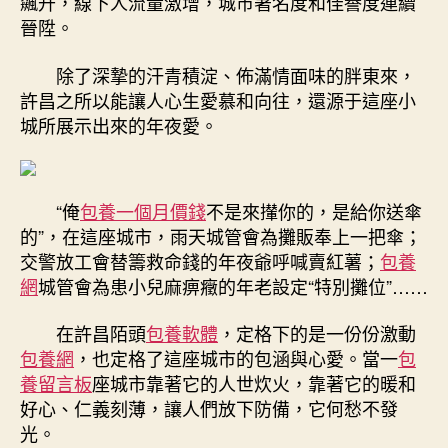
飆升，線下人流量激增，城市著名度和佳譽度連續
晉陞。
除了深摯的汗青積淀、佈滿情面味的胖東來，
許昌之所以能讓人心生愛慕和向往，還源于這座小
城所展示出來的年夜愛。
“俺
包養一個月價錢
不是來攆你的，是給你送傘
的”，在這座城市，雨天城管會為攤販奉上一把傘；
交警放工會替籌救命錢的年夜爺呼喊賣紅薯；
包養
網
城管會為患小兒麻痹癥的年老設定“特別攤位”……
在許昌陌頭
包養軟體
，定格下的是一份份激動
包養網
，也定格了這座城市的包涵與心愛。當一
包
養留言板
座城市靠著它的人世炊火，靠著它的暖和
好心、仁義刻薄，讓人們放下防備，它何愁不發
光。