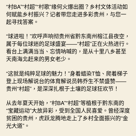
——
“村BA”“村超”“村歌”缘何火爆出圈？乡村文体活动如
从
何赋能乡村振兴？记者带您走进多彩贵州，与您一
贵
起寻找答案。
州
实
“球进啦！”欢呼声响彻贵州省黔东南州榕江县夜空，
践
属于每位球迷的足球盛宴——“村超”正在火热进行。
看
看台上满满当当、忘情呐喊的，是从十里八乡甚至
乡
村
天南海北赶来的男女老少。
振
兴
“这就是纯粹足球的魅力！”身着蜡染T恤、爬着梯子
新
登上现场解说台的体育解说员韩乔生不禁盛赞——
气
贵州“村超”，是深深扎根于土壤的足球狂欢节！
象
_
从去年夏天开始，“村BA”“村超”等植根于黔东南的
中
“宝藏运动”大放异彩，受到全国人民喜爱。曾经深度
国
贫困的贵州，虎跃龙腾地走上了乡村全面振兴的“金
网〉
中
光大道”。