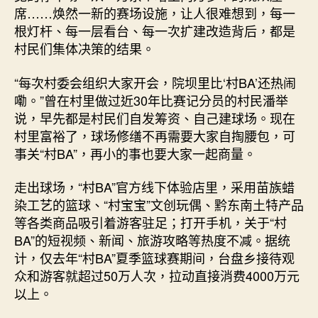
席……焕然一新的赛场设施，让人很难想到，每一
根灯杆、每一层看台、每一次扩建改造背后，都是
村民们集体决策的结果。
“每次村委会组织大家开会，院坝里比‘村BA’还热闹
嘞。”曾在村里做过近30年比赛记分员的村民潘举
说，早先都是村民们自发筹资、自己建球场。现在
村里富裕了，球场修缮不再需要大家自掏腰包，可
事关“村BA”，再小的事也要大家一起商量。
走出球场，“村BA”官方线下体验店里，采用苗族蜡
染工艺的篮球、“村宝宝”文创玩偶、黔东南土特产品
等各类商品吸引着游客驻足；打开手机，关于“村
BA”的短视频、新闻、旅游攻略等热度不减。据统
计，仅去年“村BA”夏季篮球赛期间，台盘乡接待观
众和游客就超过50万人次，拉动直接消费4000万元
以上。