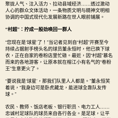
聚拢人气、注入活力、拉动县域经济……透过激动
人心的群众文体活动，一条物质文明与精神文明相
协调的中国式现代化发展新路在世人眼前铺展。
“村超”：拧成一股劲唤回一群人
“您现在是‘球星’了！”当记者见到自“村超”开赛至今
持续占据射手榜头名的球员董永恒时，他已换下球
衣，正在自家的卷粉店里忙碌。最近，因“村超”慕名
而来的各地游客，让原本就在榕江小有名气的“卷粉
王”生意更火了。
“要说我是‘球星’，那我们队里人人都是。”董永恒笑
着说，“我身边可是卧虎藏龙，能进球全靠队友传
球。”
农民、教师、饭店老板、银行职员、电力工人……
忠诚村足球队的球员来自各行各业。是足球，让平