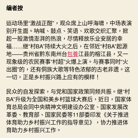
日
寶
期
编者按
貝
包
运动场里“激战正酣”，观众席上山呼海啸，中场表演
養
别开生面。呐喊、鼓点、笑语、欢歌交织汇聚，掀
網
起一股激情澎湃的热浪，尽情释放乐业安居的幸
超”
福……继“村BA”持续大火之后，在邻近“村BA”起源
“村
地——贵州省黔东南州台
包養
江县的榕江县，又一
BA”
现象级的农民赛事“村超”火爆上演。与赛事同时“火
“村
歌”
出圈”的，还有侗族大歌等特色浓郁的古老非遗。这
乡
一切，正是乡村振兴路上应有的模样！
村
热
民众的自发探索，与党和国家政策同频共振。继“村
土
BA”升级为全国和美乡村篮球大赛后，近日，国家体
释
育总局会同中央精神文明建设办公室、国家发展改
放
革委、教育部、国家民委等11部委印发《关于推进
“幸
体育助力乡村振兴工作的指导意见》，协力推进体
福
能
育助力乡村振兴工作。
量”