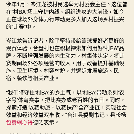
今年1月，岑江龙被村民选举为村委会主任。这位曾
在“村BA”场上守护内线、组织进攻的大前锋，如今
正在球场外身体力行带动更多人加入这场乡村振兴
的“比赛”中。
岑江龙告诉记者，除了坚持带给篮球爱好者更好的
观赛体验，台盘村也在积极探索如何用好“村BA”品
牌，不断增强发展的内生动力。村集体决定，将比
赛期间场外各项经营的收入，用于改善提升基础设
施、卫生环境、村容村貌，并逐步发展旅游、民
宿、餐饮等相关产业。
“我们将守住‘村BA’的乡土气，以‘村BA’带动系列‘农
字号’体育赛事，把比赛办成老百姓的节日。同时，
探索打造‘以赛助旅、以赛扶产’全产业链，实现社会
效益和经济效益双丰收。”台江县委副书记、县长杨
包養網心得
德昭表示。