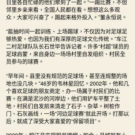
日里各自忙碌的他们聚到了一起。“一踢比赛，不但
邻里乡亲来看，全国人民都在看。想想这么多观
众，大家可兴奋了，踢起来格外投入。”董永恒说。
“能抽时间一起训练、上场踢球，不仅因为对足球足
够热爱，也因为我们有深厚的足球文化传统。”车江
二村足球队队长石世毕告诉记者。许多“村超”球员的
足球启蒙，来自身边一场场村里自发组织、村民全
员参与的球赛。
“早年间，县里没有规范的足球场，甚至连规整的场
地也没几块。”46岁的韦林星回忆。2002年，他和几
个喜欢足球的朋友商定，办一场属于村民们的比
赛。在满是泥沙的河岸边，他们用铲车平整了土
地，村民们自发前来清走了石子、杂草。树桩作
门、石灰画线，一场“河边足球赛”就此开场。打那以
后，就成了深受大家喜爱的“保留项目”。