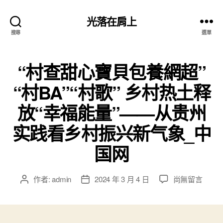
光落在肩上
搜尋
選單
“村查甜心寶貝包養網超”
“村BA”“村歌” 乡村热土释
放“幸福能量”——从贵州
实践看乡村振兴新气象_中
国网
在
作者:
admin
2024 年 3 月 4 日
尚無留言
文
文
〈“村
章
章
查
作
發
甜
者
佈
心