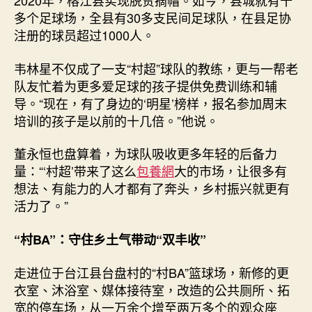
2020年，榕江县实现脱贫摘帽。如今，县城就有十
多个足球场，全县有30多支民间足球队，在县足协
注册的球员超过1000人。
韦林星不仅成了一支“村超”球队的教练，更与一帮老
队友忙着为更多爱足球的孩子提供免费训练和辅
导。“现在，有了身边的‘明星’榜样，报名参加周末
培训的孩子是以前的十几倍。”他说。
董永恒也盘算着，为球队吸收更多年轻的后备力
量：“‘村超’带来了这么
包養網
大的市场，让很多有
想法、有能力的人才都有了奔头，乡村振兴就更有
活力了。”
“村BA”：守住乡土气带动“双丰收”
走进位于台江县台盘村的“村BA”篮球场，新修的更
衣室、沐浴室、媒体接待室，改造的公共厕所、拓
宽的停车场，从一万余个增至两万多个的观众座