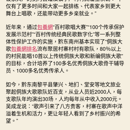
仅有了更多时间和大家一起排练、代表家乡到更大
舞台上唱歌，还能带动更多乡亲就业。”
近年来，通过
包養網
“百村歌唱大赛”“100个传承保护
发展示范村”“百村传统经典民歌数字化”等一系列整
体性保护工作的实施，黔东南州基本实现了“侗族大
歌
包養網排名
流布聚居村寨村村有歌队，80％以上
的村民能唱10首以上传统侗族大歌和新编侗族大歌”
的目标，合计培养了100多名优秀侗族大歌骨干辅导
员、1000多名优秀传承人。
如今，黔东南黎平县肇兴、地扪、堂安等地文旅业
聚起侗族大歌歌队近百支，从业人员近2000人，每
支歌队年均演出30场，人均每年从中收入2000元。
吴成龙说：“歌声引来了八方贵客，村寨在歌声中洋
溢着生机和活力，更让年轻人看到了乡村振兴的希
望。”