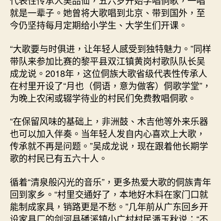
代表性传承人吴品仙，五六岁开始学唱侗歌，一唱
就是一辈子。她曾将大歌唱到北京、带到国外，至
今仍坚持每月定期给小学生、大学生们开课。
“大歌要与时俱进，让年轻人感受到独特魅力。”同样
带队来参加比赛的黎平县双江镇黄岗村歌队队长吴
成龙说。2018年，这位侗族大歌省级代表性传承人
在村里开设了“月也（侗语，意为做客）侗歌学堂”，
为晚上农闲或辍学待业的村民们免费教唱侗歌。
“在保留风味的基础上，非洲鼓、木吉他等外来乐器
也可以加入伴奏。当年轻人发自内心喜欢上大歌，
传承就不再是问题。”吴成龙说，现在跟着他长期学
歌的村民已有五六十人。
循着“清泉般闪光的音乐”，更多热爱大歌的侗族青年
回到家乡。“村里交通好了，本地好木料在家门口就
能制成家具，销路更是不愁。”几年前从广东回乡开
设家具厂的剑河县磻溪镇小广村村民潘玉秋说：“不