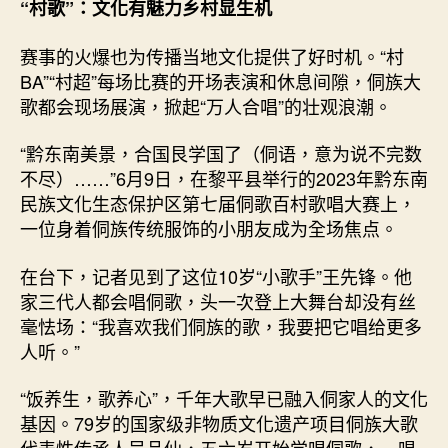
“村歌”：文化有魅力乡村显生机
赛事的火爆也为传播当地文化提供了好时机。“村
BA”“村超”每场比赛的开场表演和休息间隙，侗族大
歌都会现场展演，掀起“万人合唱”的壮观浪潮。
“黔东南美景，合国艮学国了（侗语，意为说不完数
不尽）……”6月9日，在黎平县举行的2023年黔东南
民族文化生态保护区第七届侗歌百村歌唱大赛上，
一位身着侗族传统服饰的小朋友成为全场焦点。
在台下，记者见到了这位10岁“小歌手”王先锋。他
家三代人都会唱侗歌，头一次登上大舞台却没有丝
毫怯场：“我喜欢我们侗族的歌，我要把它唱给更多
人听。”
“饭养生，歌养心”，千年大歌早已融入侗家人的文化
基因。79岁的国家级非物质文化遗产项目侗族大歌