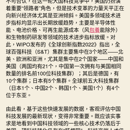
不可否认，在这一轮大国科技竞争中，美国仍扮演
着重要“领路者”角色，但是技术变革的力量天平正在
向新兴经济体尤其是亚洲倾斜。美国多领域技术进
步指标均显示出长期放缓趋势，主要是半导体性
能、电池价格、可再生能源成本（风
包養
能除外）
和生物制药研发等领域的技术进步指标放缓。对
此，WIPO发布的《全球创新指数2022》指出，全
球百强科技（S&T）集群主要集中在3个地区——北
美、欧洲和亚洲，尤其是集中在2个国家——中国和
美国（两国均有21个，中国第一次拥有与美国相同
数量的排名前100位科技集群）；其后是德国，有
10个集群；日本有5个集群。全球前五大科技集群
（日本1个、中国2个、韩国1个、美国1个）有4个
位于东亚。
由此看，基于这些快速发展的数据，客观评估中国
科技发展的最新现状，变得非常重要。既应该实事
求是地看到中国科技领域的一些核心技术仍落后于