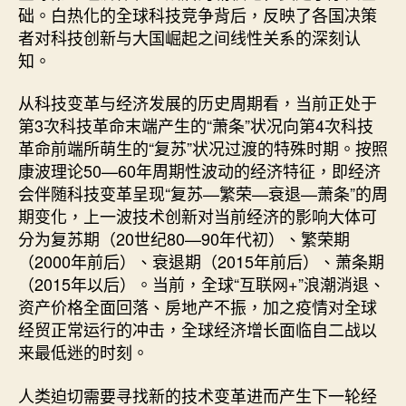
础。白热化的全球科技竞争背后，反映了各国决策
者对科技创新与大国崛起之间线性关系的深刻认
知。
从科技变革与经济发展的历史周期看，当前正处于
第3次科技革命末端产生的“萧条”状况向第4次科技
革命前端所萌生的“复苏”状况过渡的特殊时期。按照
康波理论50—60年周期性波动的经济特征，即经济
会伴随科技变革呈现“复苏—繁荣—衰退—萧条”的周
期变化，上一波技术创新对当前经济的影响大体可
分为复苏期（20世纪80—90年代初）、繁荣期
（2000年前后）、衰退期（2015年前后）、萧条期
（2015年以后）。当前，全球“互联网+”浪潮消退、
资产价格全面回落、房地产不振，加之疫情对全球
经贸正常运行的冲击，全球经济增长面临自二战以
来最低迷的时刻。
人类迫切需要寻找新的技术变革进而产生下一轮经