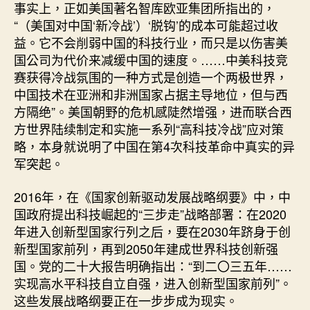
事实上，正如美国著名智库欧亚集团所指出的，
“（美国对中国‘新冷战’）‘脱钩’的成本可能超过收
益。它不会削弱中国的科技行业，而只是以伤害美
国公司为代价来减缓中国的速度。……中美科技竞
赛获得冷战氛围的一种方式是创造一个两极世界，
中国技术在亚洲和非洲国家占据主导地位，但与西
方隔绝”。美国朝野的危机感陡然增强，进而联合西
方世界陆续制定和实施一系列“高科技冷战”应对策
略，本身就说明了中国在第4次科技革命中真实的异
军突起。
2016年，在《国家创新驱动发展战略纲要》中，中
国政府提出科技崛起的“三步走”战略部署：在2020
年进入创新型国家行列之后，要在2030年跻身于创
新型国家前列，再到2050年建成世界科技创新强
国。党的二十大报告明确指出：“到二〇三五年……
实现高水平科技自立自强，进入创新型国家前列”。
这些发展战略纲要正在一步步成为现实。