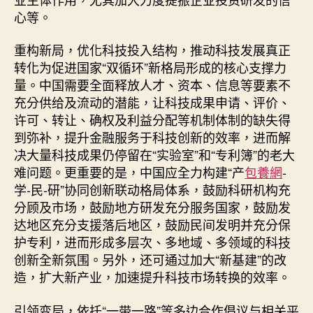
心等。
重构新局，优化科技投入结构，推动科技发展真正
转化为促进国家“双循环”新格局形成的核心支撑力
量。中国需要全面释放人才、资本、信息等要素不
充分供给及流动的潜能，让科技成果申请、评价、
许可、转让、确权及利益分配等机制体制的缺失得
到弥补，提升金融服务于科技创新的效率，进而解
决大量科技成果仍停留在“实验室”和“专利簿”的老大
难问题。更重要的是，中国应全力构建“产
包養網
-
学-民-研”协同创新联动格局体系，鼓励科研机构充
分顾及市场，鼓励地方研发充分服务国家，鼓励发
达地区充分支援落后地区，鼓励民间发明并充分保
护专利，进而形成多层次、多地域、多领域的科技
创新全新氛围。另外，还可通过加大“新基建”的改
造，扩大新产业，加速提升科技市场转换的效率。
引领变局，依托“一带一路”等多边合作倡议与相关平