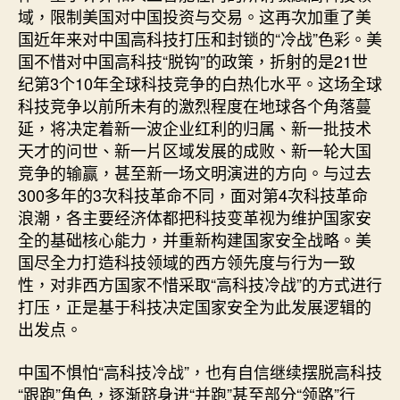
球
域，限制美国对中国投资与交易。这再次加重了美
科
国近年来对中国高科技打压和封锁的“冷战”色彩。美
技
国不惜对中国高科技“脱钩”的政策，折射的是21世
竞
纪第3个10年全球科技竞争的白热化水平。这场全球
争
进
科技竞争以前所未有的激烈程度在地球各个角落蔓
入
延，将决定着新一波企业红利的归属、新一批技术
“高
天才的问世、新一片区域发展的成败、新一轮大国
科
竞争的输赢，甚至新一场文明演进的方向。与过去
技
300多年的3次科技革命不同，面对第4次科技革命
冷
浪潮，各主要经济体都把科技变革视为维护国家安
战
全的基础核心能力，并重新构建国家安全战略。美
时
国尽全力打造科技领域的西方领先度与行为一致
代”
_
性，对非西方国家不惜采取“高科技冷战”的方式进行
中
打压，正是基于科技决定国家安全为此发展逻辑的
国
出发点。
网〉
中
中国不惧怕“高科技冷战”，也有自信继续摆脱高科技
“跟跑”角色，逐渐跻身进“并跑”甚至部分“领路”行