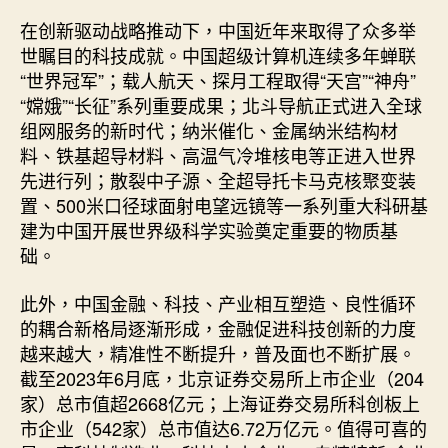
在创新驱动战略推动下，中国近年来取得了众多举
世瞩目的科技成就。中国超级计算机连续多年蝉联
“世界冠军”；载人航天、探月工程取得“天宫”“神舟”
“嫦娥”“长征”系列重要成果；北斗导航正式进入全球
组网服务的新时代；纳米催化、金属纳米结构材
料、铁基超导材料、高温气冷堆核电等正进入世界
先进行列；散裂中子源、全超导托卡马克核聚变装
置、500米口径球面射电望远镜等一系列重大科研基
建为中国开展世界级科学实验奠定重要的物质基
础。
此外，中国金融、科技、产业相互塑造、良性循环
的耦合新格局逐渐形成，金融促进科技创新的力度
越来越大，精准性不断提升，普及面也不断扩展。
截至2023年6月底，北京证券交易所上市企业（204
家）总市值超2668亿元；上海证券交易所科创板上
市企业（542家）总市值达6.72万亿元。值得可喜的