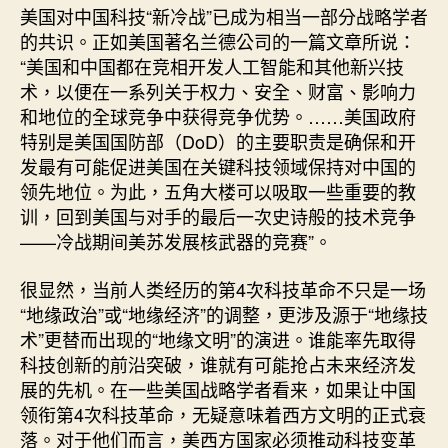
美国对中国科技“新冷战”已成为相当一部分战略学者
的共识。正如美国著名兰德公司的一篇文章所说：
“美国和中国都在竞相开发人工智能和其他新兴技
术，以便在一系列关于权力、安全、财富、影响力
和地位的全球竞争中获得竞争优势。……美国政府
特别是美国国防部（DoD）的主要职责是确保和开
发最有可能促进美国在关键科技领域保持对中国的
领先地位。为此，五角大楼可以吸取一些重要的教
训，回到美国与对手的最后一次史诗般的技术竞争
——冷战期间美苏发展核武器的竞赛”。
很显然，当前人类经历的第4次科技革命不只是一场
“地缘政治”或“地缘经济”的调整，更涉及源于“地缘技
术”更替而出现的“地缘文明”的演进。谁能率先取得
科技创新的前沿突破，谁就有可能抢占未来经济发
展的先机。在一些美国战略学者看来，如果让中国
领衔第4次科技革命，无疑意味着西方文明的正式衰
落。对于他们而言，美西方国家必须推动科技变革