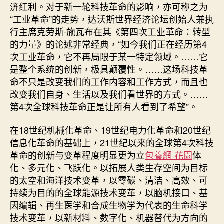
济红利。对于新一轮科技革命的影响，亦可称之为
“工业革命”的走势，达沃斯世界经济论坛创始人兼执
行主席克劳斯·施瓦布在其《第四次工业革命：转型
的力量》的论述非常经典，“如今我们正在经历第4
次工业革命，它不再局限于某一特定领域。……它
是整个系统的创新，极具颠覆性。……这场科技革
命不只是改变我们的工作内容和工作方式，而且也
改变我们自身、生活以及我们看世界的方式。……
第4次全球科技革命正是让所有人看到了希望”。
在18世纪机械化革命、19世纪电力化革命和20世纪
信息化革命的基础上，21世纪以来的全球第4次科技
革命的创新与变革程度明显更为立
包養網 花園
体
化、多元化、飞跃化。以拓展人类生存空间为目标
的太空和海洋技术变革，以零碳、清洁、高效、可
持续为目的的全球能源技术变革，以脑机接口、基
因编辑、再生医学和合成生物学为代表的生命科学
技术变革，以新材料、数字化、机器替代为方向的