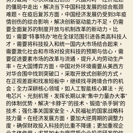
的僵局中走出，解决当下中国科技发展的综合瓶颈
难题。在疫后复苏方面，中国经济发展仍受到3年疫
情创伤的综合影响，解决创新驱动能力不足，仍需
要全面复苏的制度开放与机制改革的新动力。比
如，需要“特事特办”地在全球范围引进各类高科技人
才，需要将科技投入和统一国内大市场结合起来，
需要激化社会和市场对投资科技的预期与信心，需
要促进要素市场的改革与流通，提升人均劳动生产
率。在大国博弈方面，中国对外环境需要从美西方
对华合围中找到突破口，采取开放式创新的方式，
在正视差距和找准短板中，继续找寻跨境合作的机
会；全力深耕核心领域，如人工智能核心算法、光
电芯片、光刻机等，发挥长期以来“集中力量办大事”
的体制优势，解决“卡脖子”的技术、锻造“杀手锏”的
技术；强化事关国家安全、人民福祉的国家战略科
技力量。在经济发展方面，要加大逆周期的调整力
度，确保财政投入科技的比重不降速；更加重视企
业主体作用，尤其加大力度提振企业投资研发的信