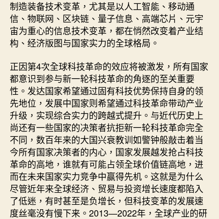
制造装备技术变革，尤其是以人工智能、移动通
信、物联网、区块链、量子信息、高端芯片、元宇
宙为重心的信息技术变革，都在悄然改变着产业结
构、经济版图与国家实力的全球格局。
正因第4次全球科技革命的效应将被激发，所有国家
都意识到参与新一轮科技革命的角逐的至关重要
性。发达国家希望通过固有科技优势保持自身的领
先地位，发展中国家则希望通过科技革命带动产业
升级，实现综合实力的跨越式提升。与近代历史上
尚还有一些国家的决策者抗拒新一轮科技革命完全
不同，数百年来的大国兴衰教训如警钟般敲击着当
今所有国家决策者的内心，国家发展越发抢占科技
革命的高地，谁就有可能占领全球价值链高地，进
而在未来国家实力竞争中赢得先机。这就是为什么
尽管近年来全球经济、贸易与投资增长速度都陷入
了低迷，有时甚至是负增长，但科技变革的发展速
度丝毫没有慢下来。2013—2022年，全球产业的研