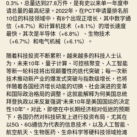
0.3%，总量达到27.8万件，是有史以来单一年度申
请总量的最高纪录。2022年，在PCT申请量排名前
10位的科技领域中，有8个出现正增长，其中数字通
信（+8.7%）和计算机技术（+8.1%）的增长速度
最快，其次是半导体（+6.8%）、生物技术
（+6.7%）和电气机械（+6.1%）。
随着科技投资不断累积，越来越多的科技人士认
为，未来10年，量子计算、可控核聚变、人工智能
等新一轮科技将出现颠覆性的迭代突破；每一次新
技术推动新产业的爆发式突破与指数级增长，也将
伴随着各国经济增长动能的切换、社会演进的变革
和国际政治格局的调整。这就能解释为何美国总统
拜登执政以来反复强调“未来10年是美国国运的决定
性10年”。对此，即使在中长期经济相对低迷的预期
下，各国仍然对科技研发上进行投资布局，尤其在
以5G、6G通信为代表的信息技术，以及人工智能、
航空航天、生物医药、生命科学等硬科技领域抢滩