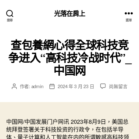
光落在肩上
搜尋
選單
查包養網心得全球科技竞
争进入“高科技冷战时代”_
中国网
在
作者:
admin
2024 年 3 月 23 日
尚無留言
文
文
〈查
章
章
包
作
發
養
者
佈
網
日
心
中国网/中国发展门户网讯 2023年8月9日，美国总
期
得
统拜登签署关于科技投资的行政令，在包括半导
全
体、量子计算和人工智能在内的所谓敏感高科技领