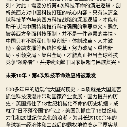
列。对此，需要分析第4次科技革命的演进逻辑，剖
析美西方对中国科技打压的核心内容。只有认清全
球科技革命与美西方科技战略的深度逻辑，才能有
助于认清中国持续推行科技强国的重要意义。避免
被美西方全面科技压制，并不是一件容易的事情。
中国只有不断深化制度创新、体制改革、人才激
励、金融支撑等系统性变革，努力破局、重构新
局、引领变局、复兴全局，才能真正担当全球科技
竞争“领路者”，并持续贡献于国家崛起与民族复兴。
未来10年，第4次科技革命效应将被激发
500多年来的近现代大国兴衰史，本质就是大国能否
抓住科技浪潮并带动国家产业发展、国力提升的历
史。英国抓住了18世纪机械化革命的历史机遇，成
就了“日不落帝国”的伟业。美国则抓住了19世纪电
力化和20世纪信息化的浪潮，为其长达100余年的
全球第一经济体和二战后的霸权地位奠定了厚实基