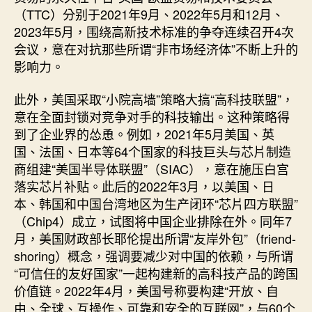
（TTC）分别于2021年9月、2022年5月和12月、
2023年5月，围绕高新技术标准的争夺连续召开4次
会议，意在对抗那些所谓“非市场经济体”不断上升的
影响力。
此外，美国采取“小院高墙”策略大搞“高科技联盟”，
意在全面封锁对竞争对手的科技输出。这种策略得
到了企业界的怂恿。例如，2021年5月美国、英
国、法国、日本等64个国家的科技巨头与芯片制造
商组建“美国半导体联盟”（SIAC），意在施压白宫
落实芯片补贴。此后的2022年3月，以美国、日
本、韩国和中国台湾地区为生产闭环“芯片四方联盟”
（Chip4）成立，试图将中国企业排除在外。同年7
月，美国财政部长耶伦提出所谓“友岸外包”（friend-
shoring）概念，强调要减少对中国的依赖，与所谓
“可信任的友好国家”一起构建新的高科技产品的跨国
价值链。2022年4月，美国号称要构建“开放、自
由、全球、互操作、可靠和安全的互联网”，与60个