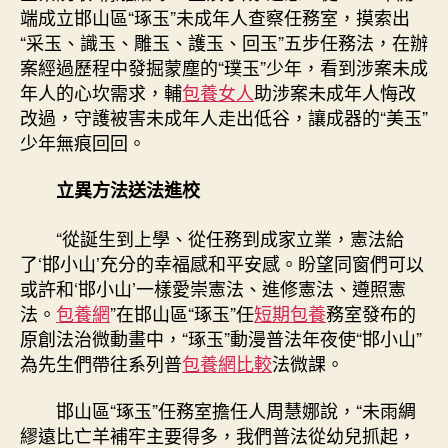
端成立邯山區“琢玉”未成年人查察任務室，摸索出
“采玉、識玉、雕玉、護玉、回玉”五步任務法，在辦
案經過歷程中發掘蒙塵的“璞玉”少年，看到涉案未成
年人的心坎需求，輔
包養女人
助涉案未成年人悔改
改過，守護被害未成年人走出低谷，讓成器的“美玉”
少年無痕回回。
立異方法送法進校
“從誕生到上學、從任務到成家立業，憲法給
了‘邯小山’充分的幸福感和平安感。盼望同窗們可以
或許和‘邯小山’一樣愛崇憲法、進修憲法、遵照憲
法。
包養網
”在邯山區“琢玉”任
短期包養
務室發布的
原創法治微動畫中，“琢玉”動漫普法年夜使“邯小山”
為先生們帶往系列普
包養網比較
法微課。
邯山區“琢玉”任務室擔任人周慧娜說，“未雨綢
繆遠比亡羊補牢主要得多，我們普法從幼兒抓起，