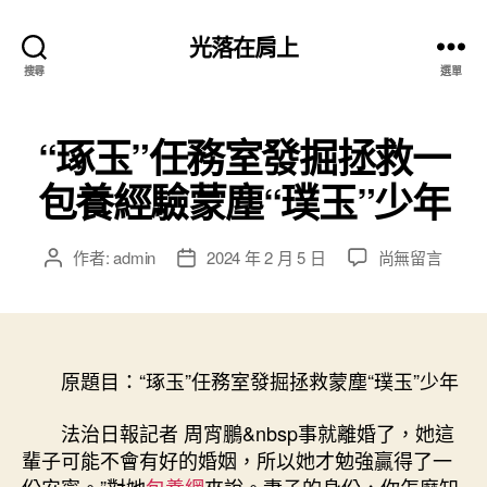
光落在肩上
搜尋
選單
“琢玉”任務室發掘拯救一
包養經驗蒙塵“璞玉”少年
在
作者:
admin
2024 年 2 月 5 日
尚無留言
文
文
〈“琢
章
章
玉”
作
發
任
者
佈
務
日
室
原題目：“琢玉”任務室發掘拯救蒙塵“璞玉”少年
期
發
掘
法治日報記者 周宵鵬&nbsp事就離婚了，她這
拯
輩子可能不會有好的婚姻，所以她才勉強贏得了一
救
份安寧。”對她
包養網
來說。妻子的身份，你怎麼知