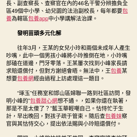
長、副查察長、查察官在內的46名干警分辨擔負全
區49個中小學、幼兒園的法治副校長，每年都要
包
養
為轄區
包養app
中小學講解法治課。
發明苗頭多元化解
往年3月，王某的女兒小玲和兩個未成年人產生
吵嘴，此中一個男孩小峰將小玲推倒在地，小玲嘴
部磕在道邊，門牙零落。王某屢次找到小峰家長請
求賠還償付，但對方謝絕會晤。無法中，王
包養
某
想要
包養網
經由過程上訪處理這一題目。
“琢玉”任務室和邯山區婦聯一路到社區訪問，發
明小峰的”
包養甜心網
想不通。，如果你還在執著，
那是不是太傻了？”藍玉華輕嘲自己。怙恃忙于生
計，早出晚回，對孩子疏于管束。隨后查
包養妹
察
官與其怙恃交心，提出依法賜與小玲賠還償付。