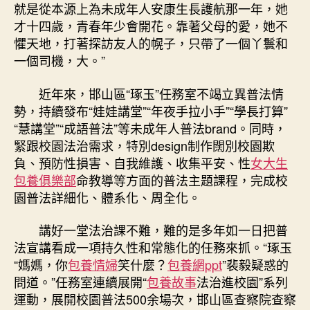
就是從本源上為未成年人安康生長護航那一年，她
才十四歲，青春年少會開花。靠著父母的愛，她不
懼天地，打著探訪友人的幌子，只帶了一個丫鬟和
一個司機，大。”
近年來，邯山區“琢玉”任務室不竭立異普法情
勢，持續發布“娃娃講堂”“年夜手拉小手”“學長打算”
“慧講堂”“成語普法”等未成年人普法brand。同時，
緊跟校園法治需求，特別design制作闊別校園欺
負、預防性損害、自我維護、收集平安、性
女大生
包養俱樂部
命教導等方面的普法主題課程，完成校
園普法詳細化、體系化、周全化。
講好一堂法治課不難，難的是多年如一日把普
法宣講看成一項持久性和常態化的任務來抓。“琢玉
“媽媽，你
包養情婦
笑什麼？
包養網ppt
”裴毅疑惑的
問道。”任務室連續展開“
包養故事
法治進校園”系列
運動，展開校園普法500余場次，邯山區查察院查察