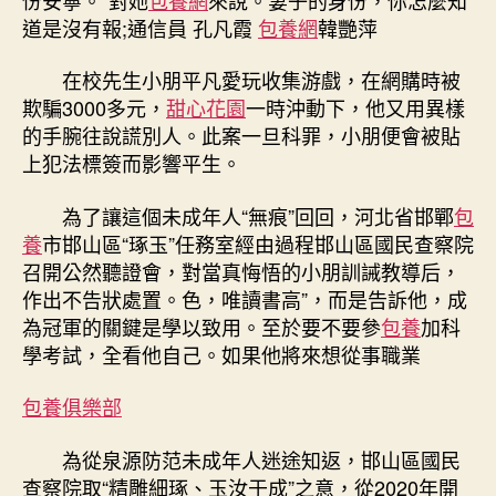
一
道是沒有報;
通信員 孔凡霞
包養網
韓艷萍
包
養
在校先生小朋平凡愛玩收集游戲，在網購時被
經
欺騙3000多元，
甜心花園
一時沖動下，他又用異樣
驗
蒙
的手腕往說謊別人。此案一旦科罪，小朋便會被貼
塵
上犯法標簽而影響平生。
“璞
玉”
為了讓這個未成年人“無痕”回回，河北省邯鄲
包
少
養
市邯山區“琢玉”任務室經由過程邯山區國民查察院
年〉
召開公然聽證會，對當真悔悟的小朋訓誡教導后，
中
作出不告狀處置。色，唯讀書高”，而是告訴他，成
為冠軍的關鍵是學以致用。至於要不要參
包養
加科
學考試，全看他自己。如果他將來想從事職業
包養俱樂部
為從泉源防范未成年人迷途知返，邯山區國民
查察院取“精雕細琢、玉汝于成”之意，從2020年開