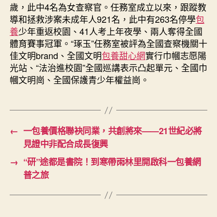
歲，此中4名為女查察官。任務室成立以來，跟蹤教
導和拯救涉案未成年人921名，此中有263名停學
包
養
少年重返校園、41人考上年夜學、兩人奪得全國
體育賽事冠軍。“琢玉”任務室被評為全國查察機關十
佳文明brand、全國文明
包養甜心網
實行巾幗志愿陽
光站、“法治進校園”全國巡講表示凸起單元、全國巾
幗文明崗、全國保護青少年權益崗。
←
一包養價格聯袂同業，共創將來——21世紀必將
見證中非配合成長復興
→
“研”途都是書院！到寒帶雨林里開啟科一包養網
普之旅