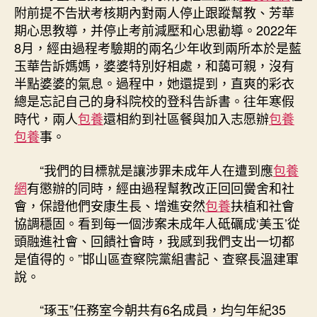
附前提不告狀考核期內對兩人停止跟蹤幫教、芳華
期心思教導，并停止考前減壓和心思勸導。2022年
8月，經由過程考驗期的兩名少年收到兩所本於是藍
玉華告訴媽媽，婆婆特別好相處，和藹可親，沒有
半點婆婆的氣息。過程中，她還提到，直爽的彩衣
總是忘記自己的身科院校的登科告訴書。往年寒假
時代，兩人
包養
還相約到社區餐與加入志愿辦
包養
包養
事。
“我們的目標就是讓涉罪未成年人在遭到應
包養
網
有懲辦的同時，經由過程幫教改正回回黌舍和社
會，保證他們安康生長、增進安然
包養
扶植和社會
協調穩固。看到每一個涉案未成年人砥礪成‘美玉’從
頭融進社會、回饋社會時，我感到我們支出一切都
是值得的。”邯山區查察院黨組書記、查察長溫建軍
說。
“琢玉”任務室今朝共有6名成員，均勻年紀35