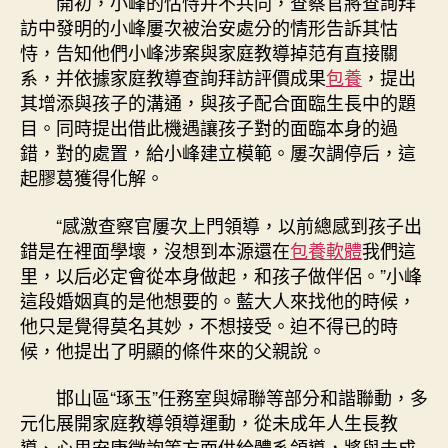
開初，小峰的怙恃并不共同，查察官將查詢拜
訪中發明的小峰屢次被治安處分的情形告訴其怙
恃，告知他們小峰涉案與家庭教導掉范有直接關
系，并依據家庭教導查詢拜訪評價成果
包養
，提出
其增添與孩子的溝通，與孩子配合面臨生長中的題
目。同時提出借此機遇讓孩子對的面臨本身的過
錯，對的處置，給小峰建立模範。屢次調停后，這
起膠葛獲得化解。
“感激查察官屢次上門領導，以前總感到孩子出
錯是在裡面學壞，沒想到本源還在
包養軟體
我們這
里，以后必定會從本身做起，和孩子做伴侶。”小峰
這段婚姻真的是他想要的。藍大人來找他的時候，
他只是覺得莫名其妙，不想接受。迫不得已的時
候，他提出了明顯的條件來的父親說。
邯山區“琢玉”任務室與婦聯等部分和諧聯動，多
元化展開家庭教導領導運動，從未成年人生長教
導、心思安康徵詢等方面供給體系領導，將與未成