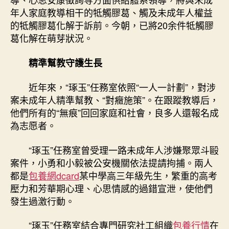
年人家庭教導相干的牴觸膠葛、觸及未成年人權益
的牴觸膠葛化解于訴前。今朝，已將20余件牴觸膠
葛化解在萌芽狀況。
精準幫教守護生長
近年來，“琢玉”任務室依照“一人一計劃”，對涉
案未成年人精準幫教、“對癥施策”。在跟蹤教導后，
他們所有的“無痕”回回家庭和社會，良多人還報名成
為志愿者。
“琢玉”任務室曾受理一路未成年人涉嫌聚眾斗毆
案件，小勇和小毅被公安機關依法提請拘捕。兩人
都是
包養網dcard
某中學高三年級先生，繁重的高考
壓力和芳華期心理、心思情感的過錯宣泄，使他們
發生過激行動。
“琢玉”任務室結合專門研究社工組織
包養行情
在