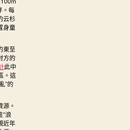
00m
畔。每
的云杉
置身童
的東至
對方的
計
此中
區。這
亂”的
資源。
“浪
親近年