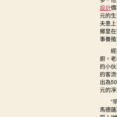
設計
價
元的生
夫患上
鄉里在
事養殖
經
廚，老
的小伙
的客流
出為5
元的凈
“
馬德蓮
呀！”