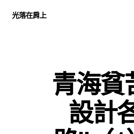
光落在肩上
青海貧苦
設計