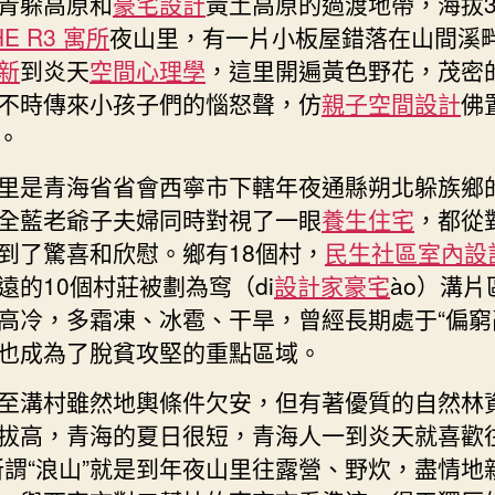
青躲高原和
豪宅設計
黃土高原的過渡地帶，海拔31
HE R3 寓所
夜山里，有一片小板屋錯落在山間溪
新
到炎天
空間心理學
，這里開遍黃色野花，茂密
不時傳來小孩子們的惱怒聲，仿
親子空間設計
佛
。
里是青海省省會西寧市下轄年夜通縣朔北躲族鄉
全藍老爺子夫婦同時對視了一眼
養生住宅
，都從
到了驚喜和欣慰。鄉有18個村，
民生社區室內設
遠的10個村莊被劃為窎（di
設計家豪宅
ào）溝片
高冷，多霜凍、冰雹、干旱，曾經長期處于“偏窮
也成為了脫貧攻堅的重點區域。
至溝村雖然地輿條件欠安，但有著優質的自然林
拔高，青海的夏日很短，青海人一到炎天就喜歡往
所謂“浪山”就是到年夜山里往露營、野炊，盡情地