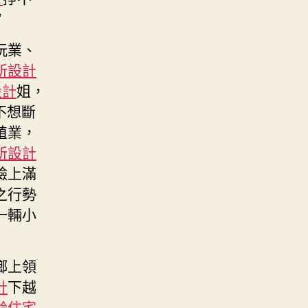
”
玩業、
所設計
設計
姐，
不想斷
殖業，
所設計
臉上滿
之行勢
一輛小
鄉上領
計
下越
齡住宅