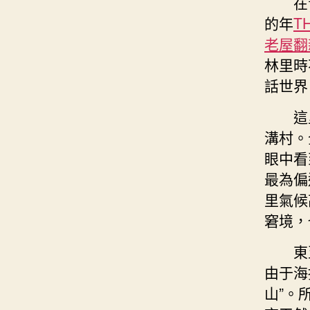
在
的年
T
老屋翻
林里時
話世界
這
溝村。
眼中看
最為偏
里氣候
窘境，
東
由于海
山”。