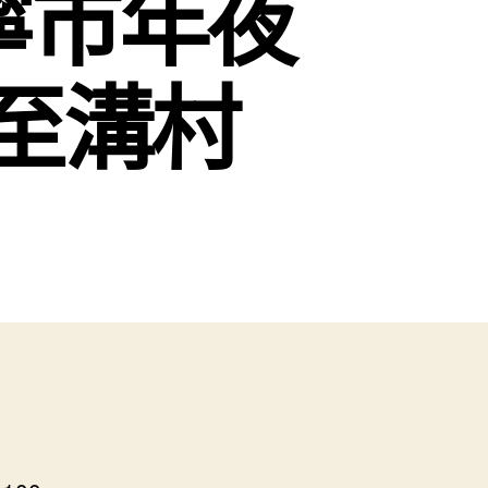
寧市年夜
至溝村