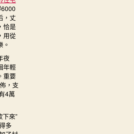
000
后，丈
，恰是
，用從
樂。
年夜
個年輕
。重要
擺佈，支
有4萬
下來”
得多
加了村