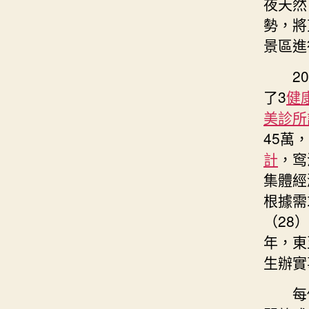
夜天然
勢，將
景區進
2
了3
健
美診所
45萬
計
，窎
集體經
根據需
（28
年，東
生辦實
每