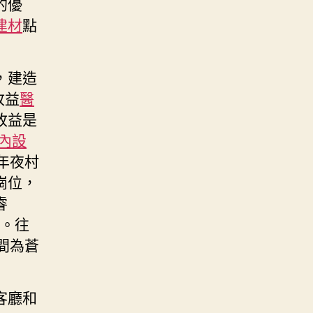
的優
建材
點
，建造
收益
醫
收益是
內設
年夜村
崗位，
睿
展。往
間為蒼
客廳和