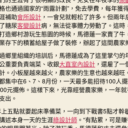
格也通過國家的“雨露計劃”，免去學費，每年獲得6
涯補助
會所設計
，一會兒就輕松了許多。但兩年
了糖尿
客變設計
病，無法從事體力勞動了。這時
打造鄉村游玩生態園的時候，馬德蓮一家賣了牛
業存下的積蓄給屋子做了裝修，辦起了這間農家
過鄉里組織的培訓后，馬德蓮成為了這里掌勺的
公重要負責端菜、收銀
大直室內設計
，還雇了一
計。小板屋越來越火，農家樂的生意也越來越旺
都集中在6、7、8月份，一天最多能招待100人
000元擺佈。這樣下來，光靠經營農家樂，一年就
支出。
早上五點就要起床準備菜，一向到下戰書5點才幹歇
講述本身一天的生涯
綠設計師
。“有點累，可是賺
她的眼里閃著光。除了游玩季，馬德蓮和丈夫還參