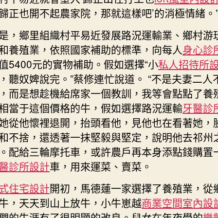
歸正也開不起農家院，那就這樣吧’的消極情緒。
是，鄉里組織村平易近發展路況運輸業、鄉村游
和養殖業，依照國家補助的標準，向每人
身心診
值5400元的實物補助。假如選擇“小
私人招待所
，聽奴婢說完。”蔡修連忙說道。 “不是夫妻二人
，而是想趁機給席家一個教訓，我等會點點了養
相當于這個價格的牛，假如選擇路況運輸
牙醫診
她從他懷裡退開，抬頭看他，見他也在看著她，
和不捨，還透著一抹堅毅與堅定，說明他去祁州
。配給三輪摩托車，或許農戶再本身添點錢購置
醫診所設計
車，用來運菜、賣菜。
式住宅設計
開初，馬德蓮一家選擇了養殖業，從
牛，天天到山上放牛，小牛崽越
商業空間室內設
們的生涯有了很明顯的改良。兒女在年夜學的
樂