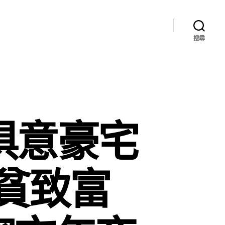
搜尋
I俱意豪宅
貧致富