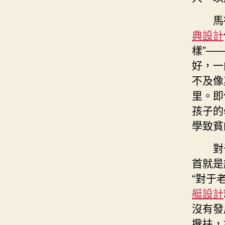
馬
典設計
樣”—
好，一
不及像
里。即
孩子的
學致貧
對
首就是
“對于
艇設計
沒有發
攙扶，