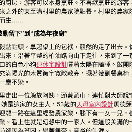
的廚房，游客可以本身烹飪。不喜歡烹飪的游客
米之外的東至溝村里的農家院點餐。村里的農家
而生……
被動留下”到“成為年夜廚”
毅點點頭，拿起桌上的包袱，毅然的走了出去。
出來，沿著平整的柏油路向山下走往，來到了一
口的白色小狗
退休宅設計
曬著太陽在瞌睡。敲開
充滿陽光的木質衡宇寬敞敞亮，擺著幾副餐桌椅
一塵不染。
里走出一位躲族阿姨，頭戴頭巾，連忙對大師說“
。她是這家的女主人，53歲的
天母室內設計
馬德蓮
迎龍一路在這里經營農家樂，膝下有一女一兒，
業。看上往就是幻想中的一家人。但這般美滿的
前卻因為貧困，過著無奈、寬裕的生涯。