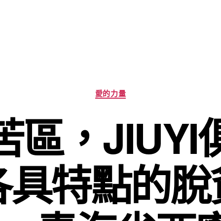
分
愛的力量
類
區，JIUY
各具特點的脫