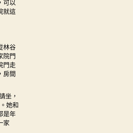
，可以
院就這
從林谷
家院門
院門走
，房間
請坐，
。她和
都是年
一家