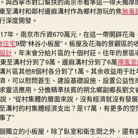
。與西寧市對口幫扶的南京市看準這一得天獨厚
東至溝村和鄰村邊麻溝村作為鄉村游玩的焦
無毒
行深度開發。
017年，南京市斥資670萬元，在這一帶開辟花海
康住宅
9間“林谷小板屋”。板屋及花海的景觀區的
設計
，年末會分給片區的十個村莊。往年的景區
，東至溝村分到了9萬，邊麻溝村分到了6萬
禪風室
溝片區其他8個村各分到了1萬。其余收益用于壯
濟，可以慰問蒼生、建設基礎設施、設置公益性
求靈活應用。分擔精準扶貧的朔北鄉副鄉長劉文
）說，“從村集體的層面來說，沒有經濟就沒有發
至溝村的村集體經濟支出？是17萬，有更多的空
事了”
個獨立的小板屋，除了臥室和衛生間之外，還有