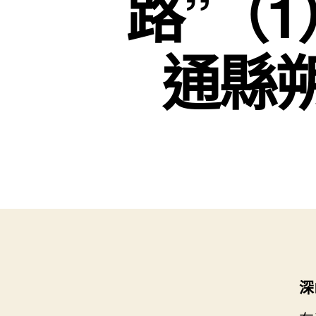
路”（
通縣
深