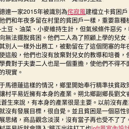
德連一家2015年被識別為
侘寂風
建檔立卡貧困戶
他們和年夜多留在村里的貧困戶一樣，重要靠種植
—土豆、油菜、小麥維持生計，但氣候條件惡劣，
向無法擺脫貧困。他們二人為了照顧上學的兒女
其別人一樣外出務工，被動留在了這個閉塞的年
使這般，他們也沒有放棄對兒女的教導和培養，
學費對于夫妻二人也是一個重擔，使他們不得不
的現實。
于馬德蓮這樣的情況，鄉里開始奉行精準扶貧政
讓村平易近擁有本身的產業。朔北鄉副鄉長劉文
老蒼生來說，有本身的產業很是主要。以前沒有產
就沒有發展目標，很自覺。並且貧困是一個惡性
展思緒，商品觀念淡漠，沒有當子再也受不了了
村平易近就會墮入‘歸正出往打工也
loft風室內設