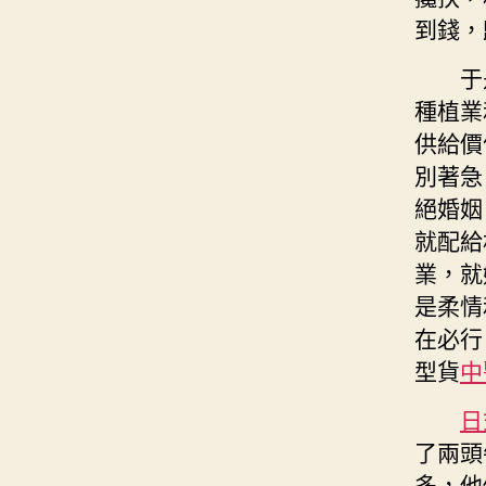
到錢，
于
種植業
供給價
別著急
絕婚姻
就配給
業，就
是柔情
在必行
型貨
中
日
了兩頭
多，他