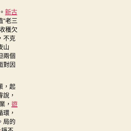
。
新古
“老三
收穫欠
，不克
夜山
但兩個
面對因
策，起
睿說，
業，
遊
循環，
。局的
計
掙不