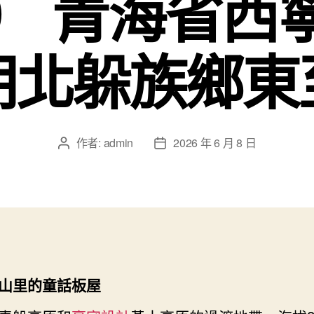
1） 青海省西
朔北躲族鄉東
作者:
admin
2026 年 6 月 8 日
文
文
章
章
作
發
者
佈
日
期
山里的童話板屋